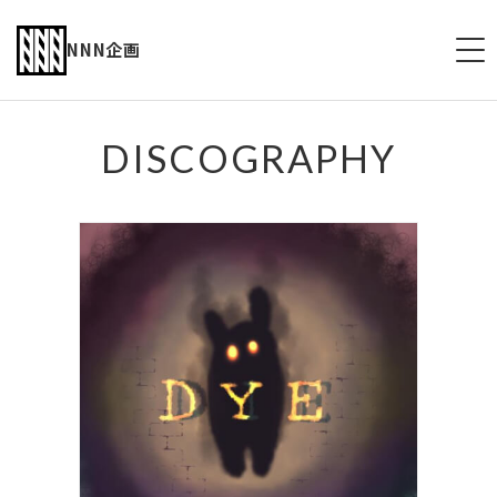
NNN企画
HOME
DISCOGRAPHY
ABOUT
SCHEDULE
VIDEO
DISCOGRAPHY
NEWS
CONTACT